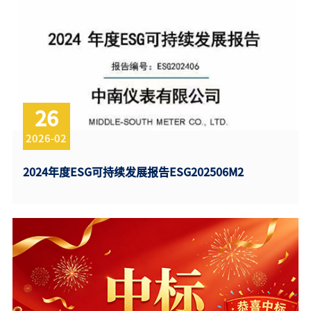
26
2026-02
2024年度ESG可持续发展报告ESG202506M2