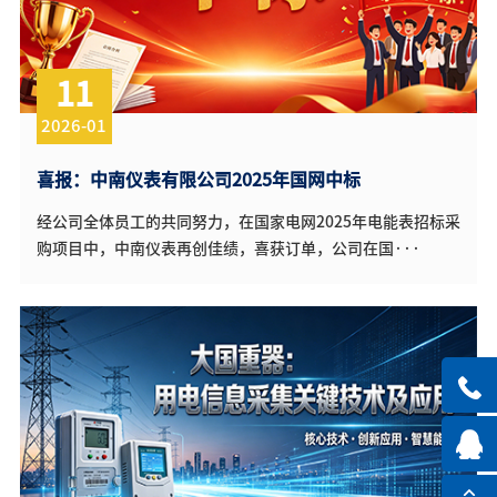
11
2026-01
喜报：中南仪表有限公司2025年国网中标
经公司全体员工的共同努力，在国家电网2025年电能表招标采
购项目中，中南仪表再创佳绩，喜获订单，公司在国···